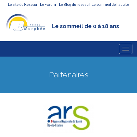
Le site du Réseau
Le Forum
Le Blog du réseau
Le sommeil de l'adulte
Le sommeil de 0 à 18 ans
Menu
Atteindre
Le sommeil de l'enfant
le
principal
contenu
Partenaires