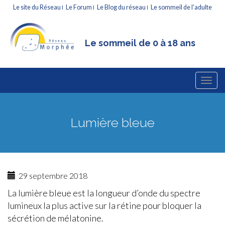
Le site du Réseau
Le Forum
Le Blog du réseau
Le sommeil de l'adulte
Le sommeil de 0 à 18 ans
Menu
Atteindre
Le sommeil de l'enfant
le
principal
contenu
Lumière bleue
29 septembre 2018
La lumière bleue est la longueur d’onde du spectre
lumineux la plus active sur la rétine pour bloquer la
sécrétion de mélatonine.