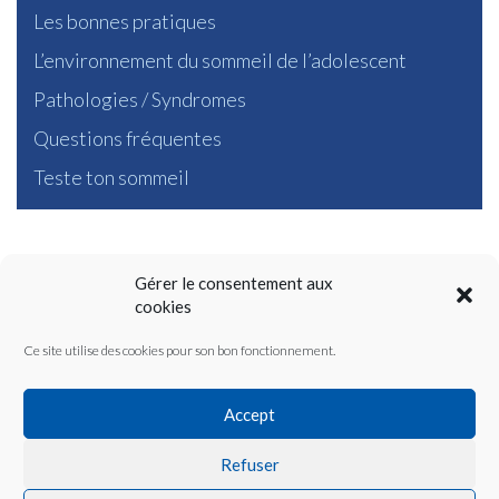
Les bonnes pratiques
L’environnement du sommeil de l’adolescent
Pathologies / Syndromes
Questions fréquentes
Teste ton sommeil
Gérer le consentement aux
Découvrez nos forums
cookies
sur le sommeil de l’enfant
Ce site utilise des cookies pour son bon fonctionnement.
Accept
Menu
Refuser
Top
Accueil