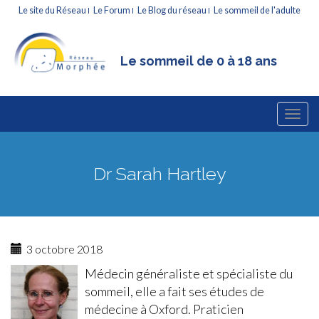
Le site du Réseau
Le Forum
Le Blog du réseau
Le sommeil de l'adulte
Le sommeil de 0 à 18 ans
Menu
Atteindre
Le sommeil de l'enfant
le
principal
contenu
Dr Sarah Hartley
3 octobre 2018
Médecin généraliste et spécialiste du
sommeil, elle a fait ses études de
médecine à Oxford. Praticien